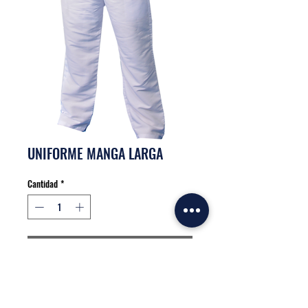
UNIFORME MANGA LARGA
Cantidad
*
Contáctanos para comprar
Uniforme en tela antifluido.
Producimos al por mayor mas informacion