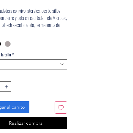
udadera con vivo laterales, dos bolsillos
con cierre y bota enresortada. Tela Microtec,
 Laftech secado rápido, permanencia del
otección solar UPF30+, antimanchas de
ibacterial
la talla
*
ar al carrito
Realizar compra