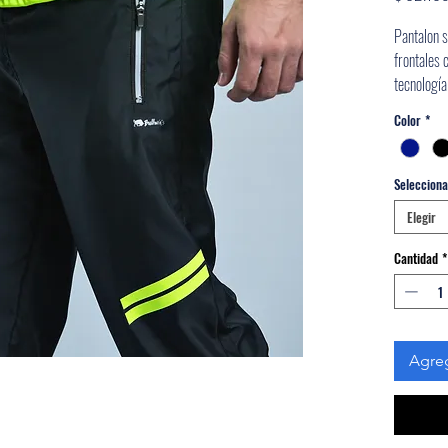
Pantalon s
frontales 
tecnología
color, pr
Color
*
sudor, ant
Selecciona 
Elegir
Cantidad
*
Agreg