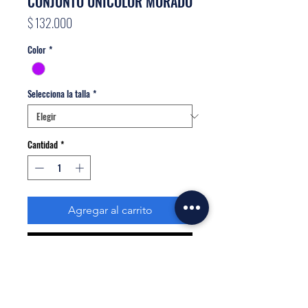
CONJUNTO UNICOLOR MORADO
Precio
$ 132.000
Color
*
Selecciona la talla
*
Cantidad
*
Agregar al carrito
Realizar compra
Conjunto estampado Tela Suplex, sus fibras no
se desgastan.