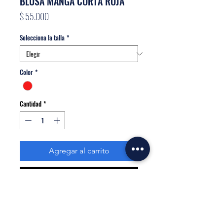
BLUSA MANGA CORTA ROJA
Precio
$ 55.000
Selecciona la talla
*
Color
*
Cantidad
*
Agregar al carrito
Realizar compra
Blusa casual con cuello escote y manga en
sesgo. Tela Viscosa.