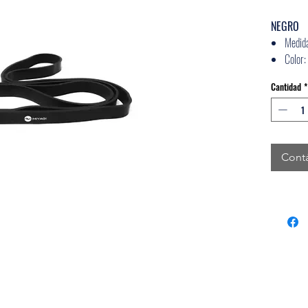
NEGRO
Medid
Color:
Materi
Cantidad
*
Tensió
Cont
Medios de pago disponibles: