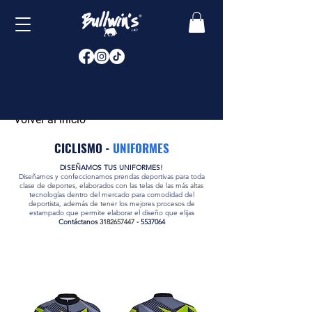
Volver al inicio
CICLISMO -
UNIFORMES
DISEÑAMOS TUS UNIFORMES!
Diseñamos y confeccionamos prendas deportivas para toda
clase de deportes, elaborados con las telas de las más altas
tecnologías dentro del mercado para comodidad del
deportista, además de tener los mejores procesos de
estampado que permite elaborar el diseño que elijas
Contáctanos
3182657447
-
5537064